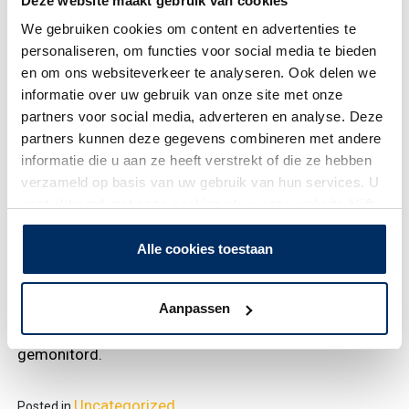
Deze website maakt gebruik van cookies
bijbehorende inkomen. Daarnaast wordt gekeken of de
We gebruiken cookies om content en advertenties te
werknemer, ondanks gezondheidsklachten, dit werk
personaliseren, om functies voor social media te bieden
kan blijven doen. Deze beoordeling wordt uitgevoerd
en om ons websiteverkeer te analyseren. Ook delen we
door een arbeidsdeskundige samen met een
informatie over uw gebruik van onze site met onze
verzekeringsarts. Als het werk passend blijkt te zijn,
partners voor social media, adverteren en analyse. Deze
stelt de arbeidsdeskundige het
partners kunnen deze gegevens combineren met andere
arbeidsongeschiktheidspercentage vast, wat
informatie die u aan ze heeft verstrekt of die ze hebben
vervolgens bepalend is voor de hoogte van de WIA-
verzameld op basis van uw gebruik van hun services. U
uitkering.
gaat akkoord met onze cookies als u onze website blijft
gebruiken.
De uitkomst van deze tijdelijke maatregel in de praktijk
Alle cookies toestaan
is nog onzeker. Het is mogelijk dat werkgevers en
werknemers hun gedrag aanpassen om het
arbeidsongeschiktheidspercentage te beïnvloeden. De
Aanpassen
effecten van de maatregel worden regelmatig
gemonitord.
Uncategorized
Posted in