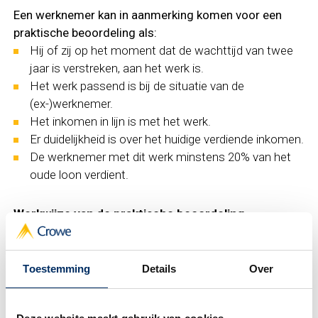
Een werknemer kan in aanmerking komen voor een
praktische beoordeling als:
Hij of zij op het moment dat de wachttijd van twee
jaar is verstreken, aan het werk is.
Het werk passend is bij de situatie van de
(ex-)werknemer.
Het inkomen in lijn is met het werk.
Er duidelijkheid is over het huidige verdiende inkomen.
De werknemer met dit werk minstens 20% van het
oude loon verdient.
Werkwijze van de praktische beoordeling
Na het indienen van een WIA-aanvraag bepaalt het
Toestemming
Details
Over
UWV of een praktische beoordeling nodig is. Wanneer
aan de genoemde voorwaarden wordt voldaan,
onderzoekt het UWV het type werk en het