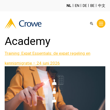
NL
EN
DE
BE
中文
Academy
Training: Expat Essentials: de expat regeling en
kennismigratie – 24 juni 2026