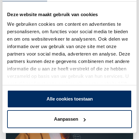
Training: Van verplichting naar voorsprong: EU richtlijn
Deze website maakt gebruik van cookies
loontransparantie – 12 mei 2026
We gebruiken cookies om content en advertenties te
personaliseren, om functies voor social media te bieden
en om ons websiteverkeer te analyseren. Ook delen we
informatie over uw gebruik van onze site met onze
partners voor social media, adverteren en analyse. Deze
partners kunnen deze gegevens combineren met andere
informatie die u aan ze heeft verstrekt of die ze hebben
verzameld op basis van uw gebruik van hun services. U
gaat akkoord met onze cookies als u onze website blijft
gebruiken.
Alle cookies toestaan
Next Gen Business Programma Noord-Brabant – vanaf
8 oktober 2026
Aanpassen