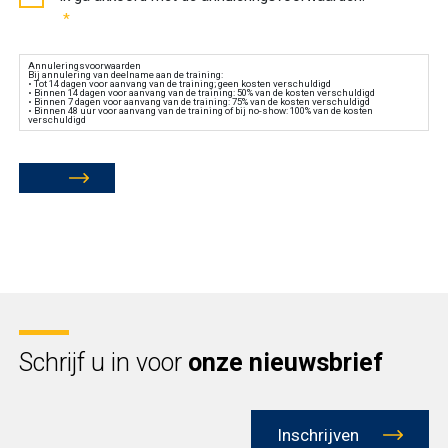
annuleringsvoorwaarden
*
*
Annuleringsvoorwaarden
Bij annulering van deelname aan de training:
• Tot 14 dagen voor aanvang van de training; geen kosten verschuldigd
• Binnen 14 dagen voor aanvang van de training: 50% van de kosten verschuldigd
• Binnen 7 dagen voor aanvang van de training: 75% van de kosten verschuldigd
• Binnen 48 uur voor aanvang van de training of bij no-show: 100% van de kosten
verschuldigd
Schrijf u in voor
onze nieuwsbrief
Inschrijven