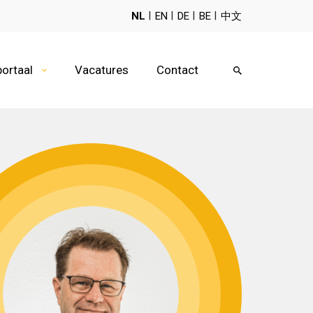
NL
EN
DE
BE
中文
portaal
Vacatures
Contact