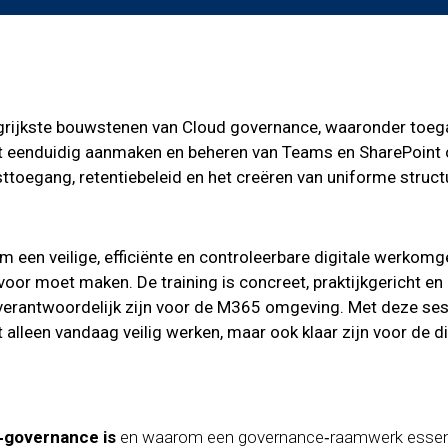
ngrijkste bouwstenen van Cloud governance, waaronder toeg
het eenduidig aanmaken en beheren van Teams en SharePoin
sttoegang, retentiebeleid en het creëren van uniforme struc
om een veilige, efficiënte en controleerbare digitale werkom
oor moet maken. De training is concreet, praktijkgericht en 
ie verantwoordelijk zijn voor de M365 omgeving. Met deze se
lleen vandaag veilig werken, maar ook klaar zijn voor de d
‑governance is
en waarom een governance‑raamwerk essentiee