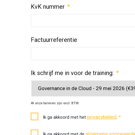
KvK nummer
*
Factuurreferentie
Ik schrijf me in voor de training:
*
Al onze tarieven zijn excl. BTW.
Toestemming
privacybeleid
Ik ga akkoord met het
.
*
privacybeleid
*
Akkoord
algemene voorwaard
Ik ga akkoord met de