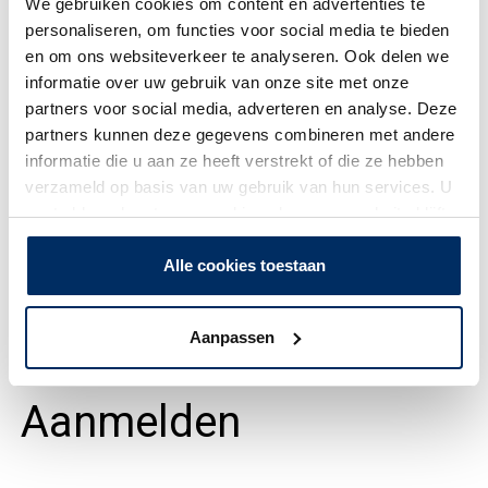
We gebruiken cookies om content en advertenties te
personaliseren, om functies voor social media te bieden
en om ons websiteverkeer te analyseren. Ook delen we
Odette Struycken
informatie over uw gebruik van onze site met onze
partners voor social media, adverteren en analyse. Deze
Manager Crowe Vitaal
partners kunnen deze gegevens combineren met andere
informatie die u aan ze heeft verstrekt of die ze hebben
HR Services
verzameld op basis van uw gebruik van hun services. U
gaat akkoord met onze cookies als u onze website blijft
gebruiken.
Alle cookies toestaan
Aanpassen
Aanmelden