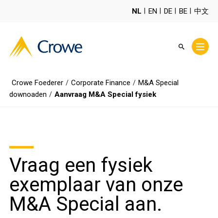
NL
EN
DE
BE
中文
Crowe Foederer
Corporate Finance
M&A Special
/
/
downoaden
Aanvraag M&A Special fysiek
/
Vraag een fysiek
exemplaar van onze
M&A Special aan.