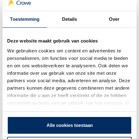
Adresregel 2
Toestemming
Details
Over
Deze website maakt gebruik van cookies
Plaats
We gebruiken cookies om content en advertenties te
personaliseren, om functies voor social media te bieden
en om ons websiteverkeer te analyseren. Ook delen we
Staat / provincie / regio
informatie over uw gebruik van onze site met onze
partners voor social media, adverteren en analyse. Deze
partners kunnen deze gegevens combineren met andere
informatie die u aan ze heeft verstrekt of die ze hebben
Postcode
verzameld op basis van uw gebruik van hun services. U
gaat akkoord met onze cookies als u onze website blijft
gebruiken.
Land
Alle cookies toestaan