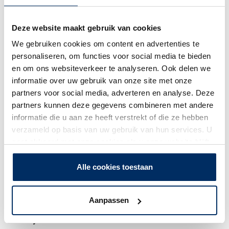
(Vereist)
Weet u wanneer uw huidige Microsoft 365 contract afloopt?
Deze website maakt gebruik van cookies
0 tot 3 maanden
We gebruiken cookies om content en advertenties te
personaliseren, om functies voor social media te bieden
3 tot 6 maanden
en om ons websiteverkeer te analyseren. Ook delen we
6+ maanden
informatie over uw gebruik van onze site met onze
partners voor social media, adverteren en analyse. Deze
Onbekend
partners kunnen deze gegevens combineren met andere
informatie die u aan ze heeft verstrekt of die ze hebben
Interesse
(Vereist)
verzameld op basis van uw gebruik van hun services. U
gaat akkoord met onze cookies als u onze website blijft
Bent u geïnteresseerd in een Microsoft 365 Tenant Scan?
gebruiken.
Alle cookies toestaan
Ja
Nee
Aanpassen
Bedrijfsnaam